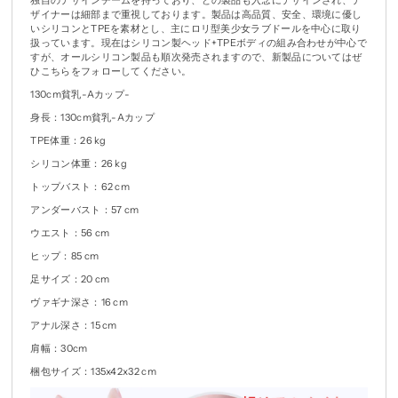
ザイナーは細部まで重視しております。製品は高品質、安全、環境に優し
いシリコンとTPEを素材とし、主にロリ型美少女ラブドールを中心に取り
扱っています。現在はシリコン製ヘッド+TPEボディの組み合わせが中心で
すが、オールシリコン製品も順次発売されますので、新製品についてはぜ
ひこちらをフォローしてください。
130cm貧乳-Aカップ-
身長：130cm貧乳-Aカップ
TPE体重：26 kg
シリコン体重：26 kg
トップバスト：62 cm
アンダーバスト：57 cm
ウエスト：56 cm
ヒップ：85 cm
足サイズ：20 cm
ヴァギナ深さ：16 cm
アナル深さ：15 cm
肩幅：30cm
梱包サイズ：135x42x32 cm