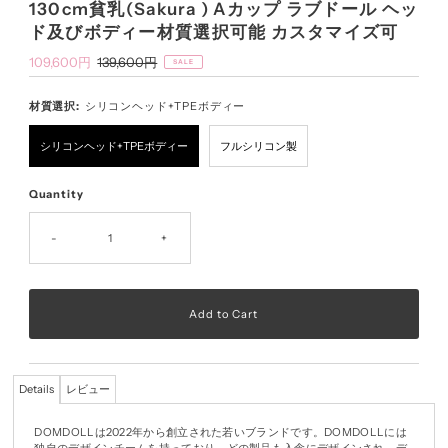
130cm貧乳(Sakura ) Aカップ ラブドール ヘッ
ド及びボディー材質選択可能 カスタマイズ可
Sale
109,600円
Regular
139,600円
SALE
Price
Price
材質選択:
シリコンヘッド+TPEボディー
シリコンヘッド+TPEボディー
フルシリコン製
Quantity
-
+
Details
レビュー
DOMDOLLは2022年から創立された若いブランドです。DOMDOLLには
独自のデザインチームを持っており、どの製品も入念にデザインされ、デ