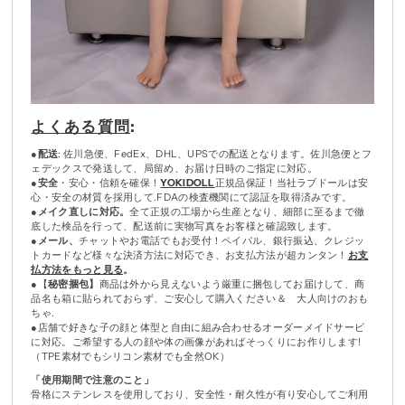
よくある質問
:
●
配送
: 佐川急便、FedEx、DHL、UPSでの配送となります。佐川急便とフ
ェデックスで発送して、局留め、お届け日時のご指定に対応。
●
安全
・安心・信頼を確保！
YOKIDOLL
正規品保証！当社ラブドールは安
心・安全の材質を採用して.FDAの検査機関にて認証を取得済みです。
●
メイク直しに対応。
全て正規の工場から生産となり、細部に至るまで徹
底した検品を行って、配送前に実物写真をお客様と確認致します。
●
メール、
チャットやお電話でもお受付！ペイパル、銀行振込、クレジッ
トカードなど様々な決済方法に対応でき、お支払方法が超カンタン！
お支
払方法をもっと見る
。
●【
秘密捆包】
商品は外から見えないよう厳重に捆包してお届けして、商
品名も箱に貼られておらず、ご安心して購入ください＆ 大人向けのおも
ちゃ.
●店舗で好きな子の顔と体型と自由に組み合わせるオーダーメイドサービ
に対応。ご希望する人の顔や体の画像があればそっくりにお作りします!
（TPE素材でもシリコン素材でも全然OK）
「使用期間で注意のこと」
骨格にステンレスを使用しており、安全性・耐久性が有り安心してご利用