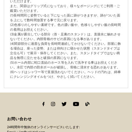
いただけます。
また、関節はグリップ式になっており、様々なポージングにてご利用・ご
鑑賞いただけます。
(1)長時間同じ姿勢でいると下になった面に跡がつきますが、跡がついた面
を上にして数時間放置する事で元に戻ります。
(2)色移りのしやすい素材です。色の濃い服や、色移りしやすい服の長時間
の着用はお控えください。
(3)金属が露出している部分（首・足裏のスタンド）は、直接水に触れさせ
ないでください。内部骨格のサビの原因になる事があります。
(4)関節部分に過度な負荷を長時間連続してかけないでください。部屋に飾
る場合は、座った姿勢、または仰向けに寝かせた状態（スタンドタイプは
立位も可）で展示・保存してください。また、スタンドタイプではない商
品を無理に立たせると破損の原因になります。
(5)ホール内部に蛇口直結のホース等を入れて洗浄する事はお控えくださ
い。水圧で内部の防水ボールが破損し、骨格に浸水する恐れがあります。
(6)ヘッドはシャワー等で直接洗わないでください。ヘッドの汚れは、綿棒
にクレンジングオイルをつけ、やさしく拭いてください。
お問い合わせ
24時間年中無休のオンラインサービスいたします:
Email：jim@yokidoll.com