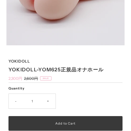
YOKIDOLL
YOKIDOLL-YOM625正規品オナホール
Sale
2,300円
Regular
2,600円
SALE
Price
Price
Quantity
-
+