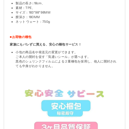
製品の長さ::18cm、
素材：TPE、
サイズ：183*98*98MM
膣深さ：180MM
ネット ウェート：750g
■お荷物の梱包
家族にもバレずに買える、安心の梱包サービス！
小包の商品名や発送元の変更ができます。
ご本人の開封を促す「気遣いシール」が選べます。
黒色のシュリンクフィルムによる２重梱包を採用し、他人に開封され
ても中身がわかりません。