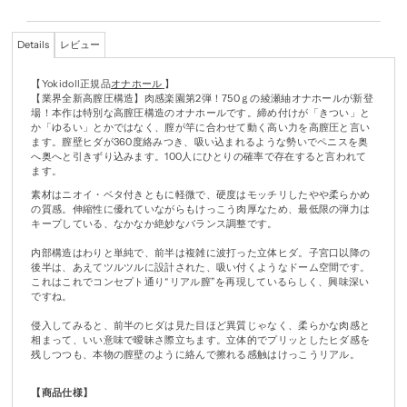
Details
レビュー
【Yokidoll正規品
オナホール
】
【業界全新高膣圧構造】肉感楽園第2弾！750ｇの綾瀬紬オナホールが新登
場！本作は特別な高膣圧構造のオナホールです。締め付けが「きつい」と
か「ゆるい」とかではなく、膣が竿に合わせて動く高い力を高膣圧と言い
ます。膣壁ヒダが360度絡みつき、吸い込まれるような勢いでペニスを奥
へ奥へと引きずり込みます。100人にひとりの確率で存在すると言われて
ます。
素材はニオイ・ベタ付きともに軽微で、硬度はモッチリしたやや柔らかめ
の質感。伸縮性に優れていながらもけっこう肉厚なため、最低限の弾力は
キープしている、なかなか絶妙なバランス調整です。
内部構造はわりと単純で、前半は複雑に波打った立体ヒダ。子宮口以降の
後半は、あえてツルツルに設計された、吸い付くようなドーム空間です。
これはこれでコンセプト通り“リアル膣”を再現しているらしく、興味深い
ですね。
侵入してみると、前半のヒダは見た目ほど異質じゃなく、柔らかな肉感と
相まって、いい意味で曖昧さ際立ちます。立体的でプリッとしたヒダ感を
残しつつも、本物の膣壁のように絡んで擦れる感触はけっこうリアル。
【商品仕様】