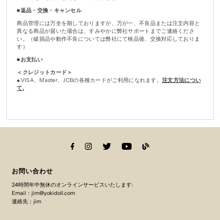
■
返品・交換・キャンセル
商品管理には万全を期しておりますが、万が一、不良品または注文内容と
異なる商品が届いた場合は、すみやかに弊社サポートまでご連絡くださ
い。（破損品や動作不良については弊社にて検品後、交換対応しておりま
す）
■
お支払い
＜クレジットカード＞
●VISA、Master、JCBの各種カードがご利用になれます。
注文方法につい
て.
お問い合わせ
24時間年中無休のオンラインサービスいたします:
Email：jim@yokidoll.com
連絡先：jim