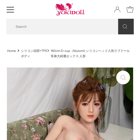
Home
シリコン頭部+TPE
160cm D-cup（Nozomi) シリコンヘッド人気ラブドール
ボディ
等身大綺麗セックス 人形