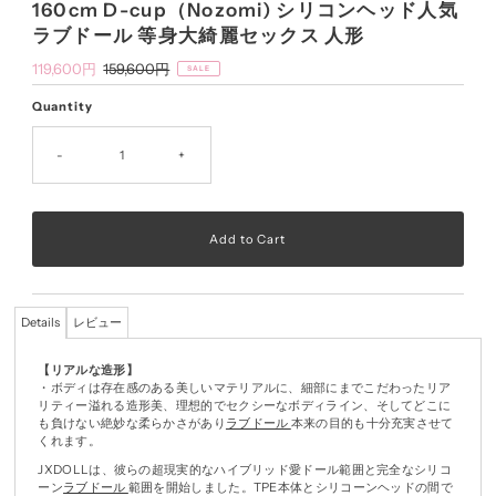
160cm D-cup（Nozomi) シリコンヘッド人気
ラブドール 等身大綺麗セックス 人形
Sale
119,600円
Regular
159,600円
SALE
Price
Price
Quantity
-
+
Details
レビュー
【リアルな造形】
・ボディは存在感のある美しいマテリアルに、細部にまでこだわったリア
リティー溢れる造形美、理想的でセクシーなボディライン、そしてどこに
も負けない絶妙な柔らかさがあり
ラブドール
本来の目的も十分充実させて
くれます。
JXDOLLは、彼らの超現実的なハイブリッド愛ドール範囲と完全なシリコ
ーン
ラブドール
範囲を開始しました。TPE本体とシリコーンヘッドの間で