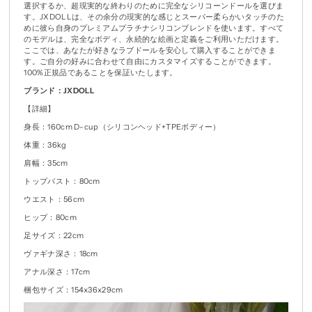
選択するか、超現実的な終わりのために完全なシリコーンドールを選びま
す。JXDOLLは、その余分の現実的な感じとスーパー柔らかいタッチのた
めに彼ら自身のプレミアムプラチナシリコンブレンドを使います。すべて
のモデルは、完全なボディ、永続的な絵画と定義をご利用いただけます。
ここでは、あなたが好きなラブドールを安心して購入することができま
す。ご自分の好みに合わせて自由にカスタマイズすることができます。
100%正規品であることを保証いたします。
ブランド：JXDOLL
【詳細】
身長：160cm D-cup（
シリコンヘッド+TPEボディー）
体重：36kg
肩幅：35cm
トップバスト：80cm
ウエスト：56cm
ヒップ：80cm
足サイズ：22cm
ヴァギナ深さ：18cm
アナル深さ：17cm
梱包サイズ：154x36x29cm