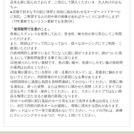
品名も箱に貼られておらず、ご安心して購入ください＆ 大人向けのおも
ちゃ.
●店舗で好きな子の顔と体型と自由に組み合わせるオーダーメイドサービ
に対応。ご希望する人の顔や体の画像があればそっくりにお作りします!
（TPE素材でもシリコン素材でも全然OK）
「使用期間で注意のこと」
骨格にステンレスを使用しており、安全性・耐久性が有り安心してご利用
いただけます。
また、関節はグリップ式になっており、様々なポージングにてご利用・ご
鑑賞いただけます。
(1)長時間同じ姿勢でいると下になった面に跡がつきますが、跡がついた面
を上にして数時間放置する事で元に戻ります。
(2)色移りのしやすい素材です。色の濃い服や、色移りしやすい服の長時間
の着用はお控えください。
(3)金属が露出している部分（首・足裏のスタンド）は、直接水に触れさせ
ないでください。内部骨格のサビの原因になる事があります。
(4)関節部分に過度な負荷を長時間連続してかけないでください。部屋に飾
る場合は、座った姿勢、または仰向けに寝かせた状態（スタンドタイプは
立位も可）で展示・保存してください。また、スタンドタイプではない商
品を無理に立たせると破損の原因になります。
(5)ホール内部に蛇口直結のホース等を入れて洗浄する事はお控えくださ
い。水圧で内部の防水ボールが破損し、骨格に浸水する恐れがあります。
(6)ヘッドはシャワー等で直接洗わないでください。ヘッドの汚れは、綿棒
にクレンジングオイルをつけ、やさしく拭いてください。