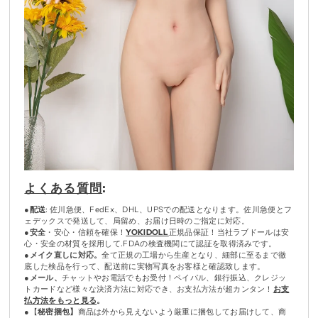
よくある質問
:
●
配送
: 佐川急便、FedEx、DHL、UPSでの配送となります。佐川急便とフ
ェデックスで発送して、局留め、お届け日時のご指定に対応。
●
安全
・安心・信頼を確保！
YOKIDOLL
正規品保証！当社ラブドールは安
心・安全の材質を採用して.FDAの検査機関にて認証を取得済みです。
●
メイク直しに対応。
全て正規の工場から生産となり、細部に至るまで徹
底した検品を行って、配送前に実物写真をお客様と確認致します。
●
メール、
チャットやお電話でもお受付！ペイパル、銀行振込、クレジッ
トカードなど様々な決済方法に対応でき、お支払方法が超カンタン！
お支
払方法をもっと見る
。
●【
秘密捆包】
商品は外から見えないよう厳重に捆包してお届けして、商