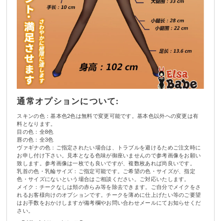
通常オプションについて:
スキンの色：基本色2色は無料で変更可能です。基本色以外への変更は有
料となります。
目の色：全8色
唇の色：全3色
ヴァギナの色：ご指定されたい場合は、トラブルを避けるためご注文時に
お申し付け下さい。見本となる色味が御座いませんので参考画像をお願い
致します。参考画像は一枚でも良いですが、複数枚あれば尚良いです。
乳首の色・乳輪サイズ：ご指定可能です。ご希望の色・サイズが、指定
色・サイズにないという場合はご相談ください。ご対応いたします。
メイク：チークなしは頬の赤らみ等を除去できます。ご自分でメイクをさ
れるお客様向けのオプションです。チークを薄めに仕上げたい等のご要望
はお手数をおかけしますが備考欄やお問い合わせメールにてお知らせくだ
さい。