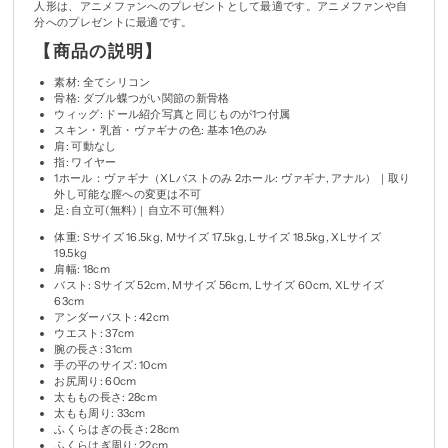
人形は、アニメファンへのプレゼントとして最適です。アニメファンや自
分へのプレゼントに最適です。
【商品の説明】
素材: 全てシリコン
骨格: ダブル蝶つがい関節の新骨格
ウィッグ: ドール紹介写真と同じものが1つ付属
スキン・乳首・ヴァギナの色: 基本1色のみ
肩: 可動なし
指: ワイヤー
1ホール：ヴァギナ（XLバストのみ 2ホール: ヴァギナ, アナル）｜取り
外し可能な膣への変更は不可
足: 自立可(無料)｜自立不可(無料)
体重: Sサイズ 16.5kg, Mサイズ 17.5kg, Lサイズ 18.5kg, XLサイズ
19.5kg
肩幅: 18cm
バスト: Sサイズ 52cm, Mサイズ 56cm, Lサイズ 60cm, XLサイズ
63cm
アンダーバスト: 42cm
ウエスト: 37cm
腕の長さ: 31cm
手の平のサイズ: 10cm
お尻周り: 60cm
太ももの長さ: 28cm
太もも周り: 33cm
ふくらはぎの長さ: 28cm
ふくらはぎ周り: 22cm