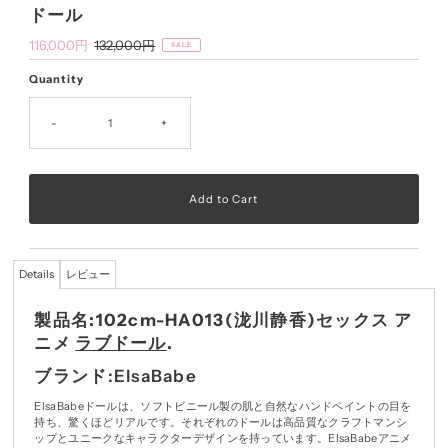
ドール
Sale
116,000円
Regular
132,000円
SALE
Price
Price
Quantity
-
+
Details
レビュー
製品名:102cm-HA013(泷川静香)セックス ア
ニメ
ラブドール
.
ブランド:ElsaBabe
ElsaBabeドールは、ソフトビニール製の肌と自然なハンドペイントの目を
持ち、驚くほどリアルです。それぞれのドールは高品質なクラフトマンシ
ップとユニークなキャラクターデザインを持っています。ElsaBabeアニメ