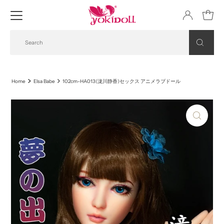
Home
Elsa Babe
102cm-HA013(泷川静香)セックス アニメラブドール