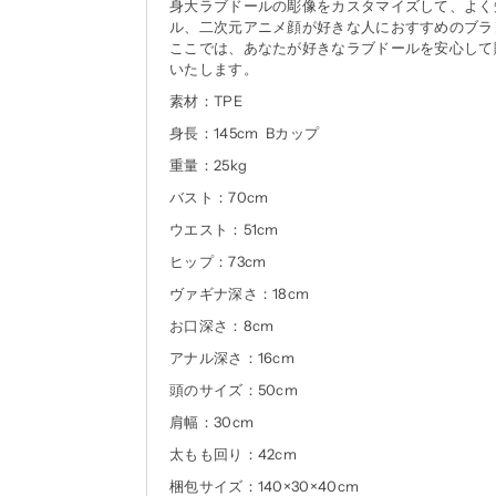
身大ラブドールの彫像をカスタマイズして、よく知
ル、二次元アニメ顔が好きな人におすすめのブラ
ここでは、あなたが好きなラブドールを安心して
いたします。
素材：TPE
身長：145cm Bカップ
重量：25kg
バスト：70cm
ウエスト：51cm
ヒップ：73cm
ヴァギナ深さ：18cm
お口深さ：8cm
アナル深さ：16cm
頭のサイズ：50cm
肩幅：30cm
太もも回り：42cm
梱包サイズ：140×30×40cm