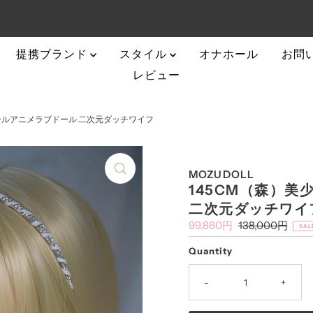
提携ブランド
スタイル
オナホール
お問
レビュー
ールアニメラブドール 二次元ダッチワイフ
MOZUDOLL
145CM（森）
二次元ダッチワイ
Sale
99,860円
Regular
138,000円
SAL
Price
Price
Quantity
-
+