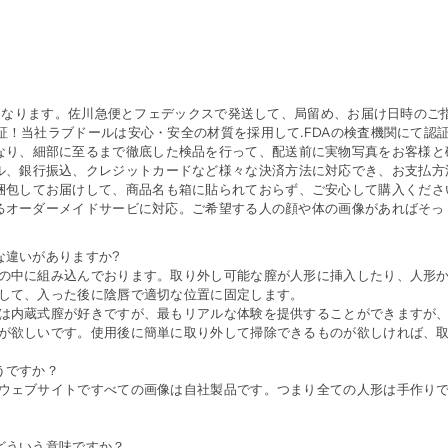
の配送となります。佐川急便とフェデックスで発送して、局留め、お届け日時のご
証！当社ラブドールは安心・安全の材質を採用して.FDAの検査機関にて認
なり、細部に至るまで徹底した検品を行って、配送前に実物写真をお客様と
ル、銀行振込、クレジットカードなど様々な決済方法に対応でき、お支払方
捆包してお届けして、商品名も箱に貼られておらず、ご安心して購入くださ
るオーダーメイドサービに対応。ご希望する人の顔や体の画像があればそっく
な違いがありますか?
の中に組み込んでおります。取り外し可能な膣が人形に挿入したり、人形
して、入った後に陰唇で適切な位置に固定します。
は内蔵式膣が好きですが、最もリアルな体験を提供することができますが
が欲しいです。使用後に簡単に取り外して掃除できるものが欲しければ、
うですか？
ウェブサイトですべての画像は自社製品です。つまり全ての人形は手作り
どういう意味ですか？