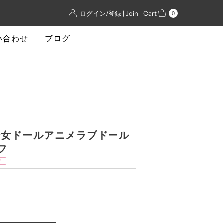
ログイン/登録 | Join
Cart
0
い合わせ
ブログ
美少女ドールアニメラブドール
フ
E