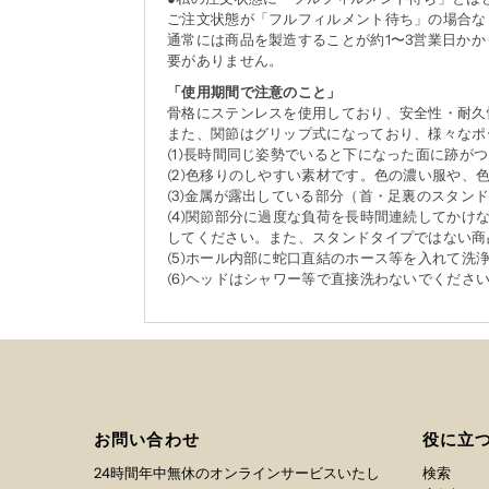
ご注文状態が「フルフィルメント待ち」の場合な
通常には商品を製造することが約1〜3営業日か
要がありません。
「使用期間で注意のこと」
骨格にステンレスを使用しており、安全性・耐久
また、関節はグリップ式になっており、様々なポ
(1)長時間同じ姿勢でいると下になった面に跡
(2)色移りのしやすい素材です。色の濃い服や、
(3)金属が露出している部分（首・足裏のスタ
(4)関節部分に過度な負荷を長時間連続してか
してください。また、スタンドタイプではない商
(5)ホール内部に蛇口直結のホース等を入れて
(6)ヘッドはシャワー等で直接洗わないでくだ
お問い合わせ
役に立
24時間年中無休のオンラインサービスいたし
検索