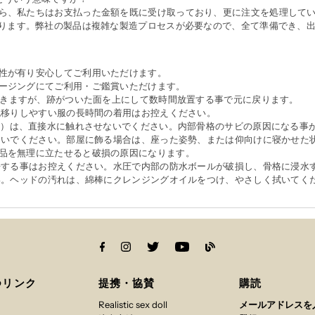
ら、私たちはお支払った金額を既に受け取っており、更に注文を処理して
かります。弊社の製品は複雑な製造プロセスが必要なので、全て準備でき、
性が有り安心してご利用いただけます。
ージングにてご利用・ご鑑賞いただけます。
がつきますが、跡がついた面を上にして数時間放置する事で元に戻ります。
色移りしやすい服の長時間の着用はお控えください。
ンド）は、直接水に触れさせないでください。内部骨格のサビの原因になる事
けないでください。部屋に飾る場合は、座った姿勢、または仰向けに寝かせた
品を無理に立たせると破損の原因になります。
洗浄する事はお控えください。水圧で内部の防水ボールが破損し、骨格に浸水
さい。ヘッドの汚れは、綿棒にクレンジングオイルをつけ、やさしく拭いてく
つリンク
提携・協賛
購読
Realistic sex doll
メールアドレスを