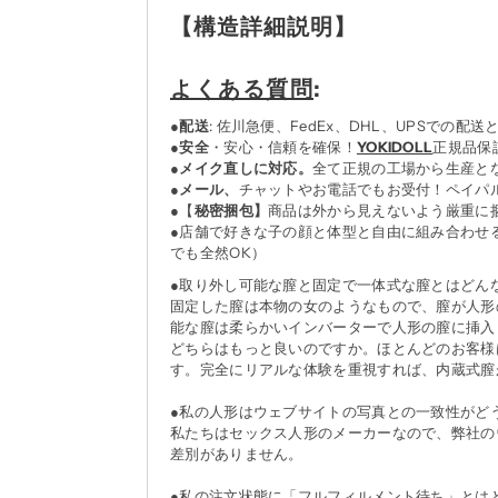
【
構造詳細説明
】
よくある質問
:
●
配送
: 佐川急便、FedEx、DHL、UPSで
●
安全
・安心・信頼を確保！
YOKIDOLL
正規品保
●
メイク直しに対応。
全て正規の工場から生産と
●
メール、
チャットやお電話でもお受付！ペイパ
●【
秘密捆包】
商品は外から見えないよう厳重に
●店舗で好きな子の顔と体型と自由に組み合わせ
でも全然OK）
●取り外し可能な膣と固定で一体式な膣とはどん
固定した膣は本物の女のようなもので、膣が人形
能な膣は柔らかいインバーターで人形の膣に挿入
どちらはもっと良いのですか。ほとんどのお客様
す。完全にリアルな体験を重視すれば、内蔵式膣
●私の人形はウェブサイトの写真との一致性がど
私たちはセックス人形のメーカーなので、弊社の
差別がありません。
●私の注文状態に「フルフィルメント待ち」とは