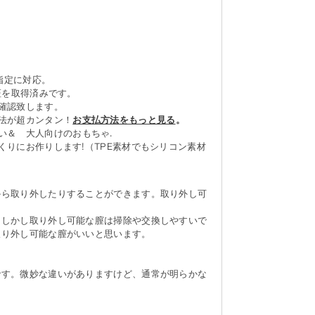
指定に対応。
証を取得済みです。
確認致します。
法が超カンタン！
お支払方法をもっと見る
。
い＆ 大人向けのおもちゃ.
りにお作りします!（TPE素材でもシリコン素材
から取り外したりすることができます。取り外し可
、しかし取り外し可能な膣は掃除や交換しやすいで
取り外し可能な膣がいいと思います。
です。微妙な違いがありますけど、通常が明らかな