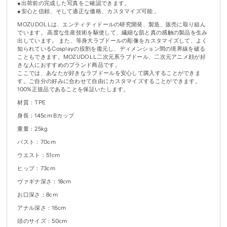
●出荷前の完成した写真をご確認できます。
●安心と信頼、そして適正な価格、カスタマイズ可能 。
MOZUDOLLは、エンティティドールの研究開発、製造、販売に取り組ん
でいます。 高度な生産技術を駆使して、繊細な肌と真の感触の製品を生み
出しています。 また、等身大ラブドールの彫像をカスタマイズして、よく
知られているCosplayの役割を復元し、ディメンション間の境界線を破る
こともできます。MOZUDOLL二次元系ラブドール、二次元アニメ顔が好
きな人におすすめのブランド商品です。
ここでは、あなたが好きなラブドールを安心して購入することができま
す。ご自分の好みに合わせて自由にカスタマイズすることができます。
100%正規品であることを保証いたします。
材質：TPE
身長：145cm Bカップ
重量：25kg
バスト：70cm
ウエスト：51cm
ヒップ：73cm
ヴァギナ深さ：18cm
お口深さ：8cm
アナル深さ：16cm
頭のサイズ：50cm