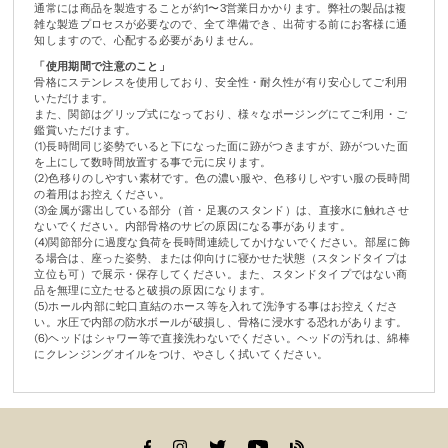
通常には商品を製造することが約1〜3営業日かかります。弊社の製品は複
雑な製造プロセスが必要なので、全て準備でき、出荷する前にお客様に通
知しますので、心配する必要がありません。
「使用期間で注意のこと」
骨格にステンレスを使用しており、安全性・耐久性が有り安心してご利用
いただけます。
また、関節はグリップ式になっており、様々なポージングにてご利用・ご
鑑賞いただけます。
(1)長時間同じ姿勢でいると下になった面に跡がつきますが、跡がついた面
を上にして数時間放置する事で元に戻ります。
(2)色移りのしやすい素材です。色の濃い服や、色移りしやすい服の長時間
の着用はお控えください。
(3)金属が露出している部分（首・足裏のスタンド）は、直接水に触れさせ
ないでください。内部骨格のサビの原因になる事があります。
(4)関節部分に過度な負荷を長時間連続してかけないでください。部屋に飾
る場合は、座った姿勢、または仰向けに寝かせた状態（スタンドタイプは
立位も可）で展示・保存してください。また、スタンドタイプではない商
品を無理に立たせると破損の原因になります。
(5)ホール内部に蛇口直結のホース等を入れて洗浄する事はお控えくださ
い。水圧で内部の防水ボールが破損し、骨格に浸水する恐れがあります。
(6)ヘッドはシャワー等で直接洗わないでください。ヘッドの汚れは、綿棒
にクレンジングオイルをつけ、やさしく拭いてください。