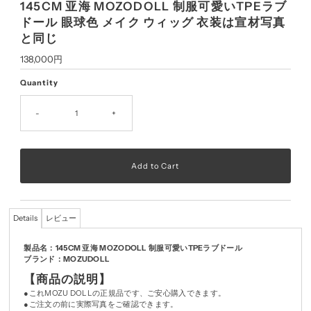
145CM 亚海 MOZODOLL 制服可愛いTPEラブ
ドール 眼球色 メイク ウィッグ 衣装は宣材写真
と同じ
Regular
138,000円
Price
Quantity
-
+
Details
レビュー
製品名：145CM 亚海 MOZODOLL 制服可愛いTPEラブドール
ブランド：MOZUDOLL
【商品の説明】
●これMOZU DOLLの正規品です、ご安心購入できます。
●ご注文の前に実際写真をご確認できます。