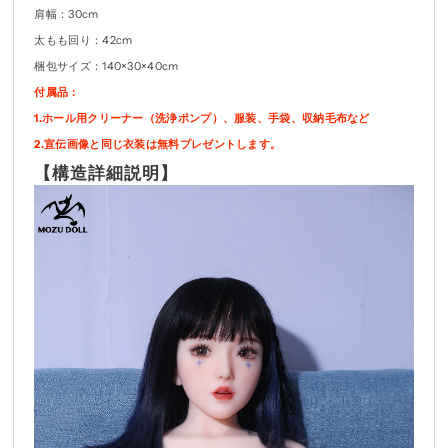
肩幅：30cm
太もも回り：42cm
梱包サイズ：140×30×40cm
付属品：
1.ホール用クリーナー（洗浄ポンプ）、服装、手袋、収納毛布など
2.宣伝画像と同じ衣装は無料プレゼントします。
【
構造詳細説明
】