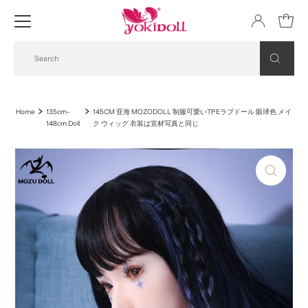
Home
135cm-
145CM 亚海 MOZODOLL 制服可愛いTPEラブドール 眼球色 メイ
148cm Doll
ク ウィッグ 衣装は宣材写真と同じ