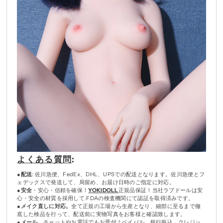
よくある質問
:
●
配送
: 佐川急便、FedEx、DHL、UPSでの配送となります。佐川急便とフ
ェデックスで発送して、局留め、お届け日時のご指定に対応。
●
安全
・安心・信頼を確保！
YOKIDOLL
正規品保証！当社ラブドールは安
心・安全の材質を採用して.FDAの検査機関にて認証を取得済みです。
●
メイク直しに対応。
全て正規の工場から生産となり、細部に至るまで徹
底した検品を行って、配送前に実物写真をお客様と確認致します。
●
メール、
チャットやお電話でもお受付！ペイパル、銀行振込、クレジッ