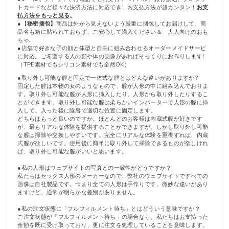
トカードなど様々な決済方法に対応でき、お支払方法が超カンタン！
お支
払方法をもっと見る
。
●【
秘密捆包】
商品は外から見えないよう厳重に捆包してお届けして、商
品名も箱に貼られておらず、ご安心して購入ください＆ 大人向けのおも
ちゃ.
●店舗で好きな子の顔と体型と自由に組み合わせるオーダーメイドサービ
に対応。ご希望する人の顔や体の画像があればそっくりにお作りします!
（TPE素材でもシリコン素材でも全然OK）
●取り外し可能な膣と固定で一体式な膣とはどんな違いがありますか?
固定した膣は本物の女のようなもので、膣が人形の中に組み込んでおりま
す。取り外し可能な膣が人形に挿入したり、人形から取り外したりするこ
とができます。取り外し可能な膣は柔らかいインバーターで人形の膣に挿
入して、入った後に陰唇で適切な位置に固定します。
どちらはもっと良いのですか。ほとんどのお客様は内蔵式膣が好きです
が、最もリアルな体験を提供することができますが、しかし取り外し可能
な膣は掃除や交換しやすいです。完全にリアルな体験を重視すれば、内蔵
式膣が欲しいです。使用後に簡単に取り外して掃除できるものが欲しけれ
ば、取り外し可能な膣がいいと思います。
●私の人形はウェブサイトの写真との一致性がどうですか？
私たちはセックス人形のメーカーなので、弊社のウェブサイトですべての
画像は自社製品です。つまり全ての人形は手作りです。微妙な違いがあり
ますけど、通常が明らかな差別がありません。
●私の注文状態に「フルフィルメント待ち」とはどういう意味ですか？
ご注文状態が「フルフィルメント待ち」の場合なら、私たちはお支払った
金額を既に受け取っており、更に注文を処理していることを意味します。