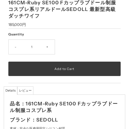
161CM-Ruby SE100 Fカップラブドール制服
コスプレ系リアルドールSEDOLL 最新型高級
ダッチワイフ
Regular
185,000円
Price
Quantity
-
+
Details
レビュー
品名：161CM-Ruby SE100 Fカップラブドー
ル制服コスプレ系
ブランド：SEDOLL
素材：安全な医療用固定シリコン
材質。