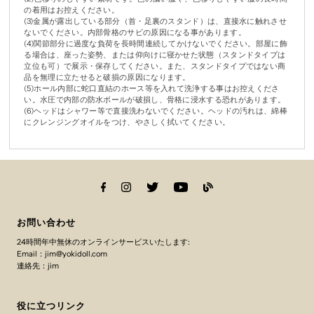
の着用はお控えください。
(3)金属が露出している部分（首・足裏のスタンド）は、直接水に触れさせ
ないでください。内部骨格のサビの原因になる事があります。
(4)関節部分に過度な負荷を長時間連続してかけないでください。部屋に飾
る場合は、座った姿勢、または仰向けに寝かせた状態（スタンドタイプは
立位も可）で展示・保存してください。また、スタンドタイプではない商
品を無理に立たせると破損の原因になります。
(5)ホール内部に蛇口直結のホース等を入れて洗浄する事はお控えくださ
い。水圧で内部の防水ボールが破損し、骨格に浸水する恐れがあります。
(6)ヘッドはシャワー等で直接洗わないでください。ヘッドの汚れは、綿棒
にクレンジングオイルをつけ、やさしく拭いてください。
お問い合わせ
24時間年中無休のオンラインサービスいたします:
Email：jim@yokidoll.com
連絡先：jim
役に立つリンク