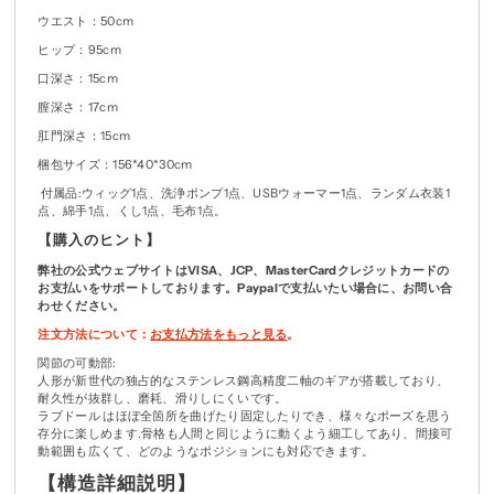
ウエスト：50cm
ヒップ：95cm
口深さ：15cm
膣深さ：17cm
肛門深さ：15cm
梱包サイズ：156*40*30cm
付属品:ウィッグ1点、洗浄ポンプ1点、USBウォーマー1点、ランダム衣装1
点、綿手1点、くし1点、毛布1点。
【購入のヒント】
弊社の公式ウェブサイトはVISA、JCP、MasterCardクレジットカードの
お支払いをサポートしております。Paypalで支払いたい場合に、お問い合
わせください。
注文方法について：
お支払方法をもっと見る
。
関節の可動部:
人形が新世代の独占的なステンレス鋼高精度二軸のギアが搭載しており、
耐久性が抜群し、磨耗、滑りしにくいです。
ラブドール はほぼ全箇所を曲げたり固定したりでき、様々なポーズを思う
存分に楽しめます.骨格も人間と同じように動くよう細工してあり、間接可
動範囲も広くて、どのようなポジションにも対応できます。
【
構造詳細説明
】