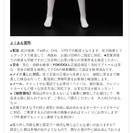
よくある質問
:
●
配送
: 佐川急便、FedEx、DHL、UPSでの配送となります。佐川急便とフ
ェデックスで発送して、局留め、お届け日時のご指定に対応。
■営業所留
での発送も可能ですがご注文時にお受け取りの営業所名を指定ください。
●
安全
・安心・信頼を確保！
YOKIDOLL
正規品保証！当社ラブドールは安
心・安全の材質を採用して.FDAの検査機関にて認証を取得済みです。
●
メイク直しに対応。
全て正規の工場から生産となり、細部に至るまで徹
底した検品を行って、配送前に実物写真をお客様と確認致します。
●
メール、
チャットやお電話でもお受付！ペイパル、銀行振込、クレジッ
トカードなど様々な決済方法に対応でき、お支払方法が超カンタン！
●【
秘密捆包】
商品は外から見えないよう厳重に捆包してお届けして、商
品名も箱に貼られておらず、ご安心して購入ください＆ 大人向けのおも
ちゃ.
●店舗で好きな子の顔と体型と自由に組み合わせるオーダーメイドサービ
に対応。ご希望する人の顔や体の画像があればそっくりにお作りします!
（TPE素材でもシリコン素材でも全然OK）.
●取り外し可能な膣と固定で一体式な膣とはどんな違いがありますか?
固定した膣は本物の女のようなもので、膣が人形の中に組み込んでおりま