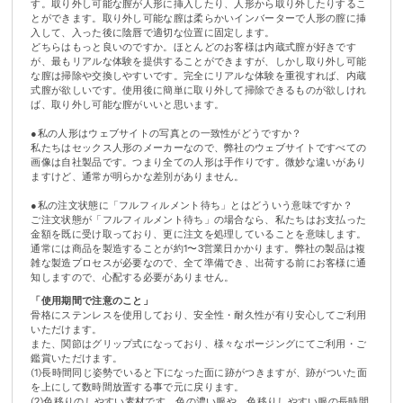
す。取り外し可能な膣が人形に挿入したり、人形から取り外したりするこ
とができます。取り外し可能な膣は柔らかいインバーターで人形の膣に挿
入して、入った後に陰唇で適切な位置に固定します。
どちらはもっと良いのですか。ほとんどのお客様は内蔵式膣が好きです
が、最もリアルな体験を提供することができますが、しかし取り外し可能
な膣は掃除や交換しやすいです。完全にリアルな体験を重視すれば、内蔵
式膣が欲しいです。使用後に簡単に取り外して掃除できるものが欲しけれ
ば、取り外し可能な膣がいいと思います。
●私の人形はウェブサイトの写真との一致性がどうですか？
私たちはセックス人形のメーカーなので、弊社のウェブサイトですべての
画像は自社製品です。つまり全ての人形は手作りです。微妙な違いがあり
ますけど、通常が明らかな差別がありません。
●私の注文状態に「フルフィルメント待ち」とはどういう意味ですか？
ご注文状態が「フルフィルメント待ち」の場合なら、私たちはお支払った
金額を既に受け取っており、更に注文を処理していることを意味します。
通常には商品を製造することが約1〜3営業日かかります。弊社の製品は複
雑な製造プロセスが必要なので、全て準備でき、出荷する前にお客様に通
知しますので、心配する必要がありません。
「使用期間で注意のこと」
骨格にステンレスを使用しており、安全性・耐久性が有り安心してご利用
いただけます。
また、関節はグリップ式になっており、様々なポージングにてご利用・ご
鑑賞いただけます。
(1)長時間同じ姿勢でいると下になった面に跡がつきますが、跡がついた面
を上にして数時間放置する事で元に戻ります。
(2)色移りのしやすい素材です。色の濃い服や、色移りしやすい服の長時間