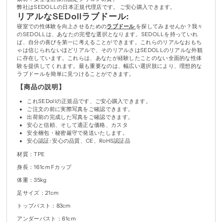
弊社はSEDOLLの日本正規代理店です。 ご安心購入できます。
リアルなSEDollラブドール:
寝室での性体験を向上させるための
ラブドール
を探してみませんか？我々
のSEDOLLは、あなたの完璧な選択となります。SEDOLLを持っていれ
ば、自分の喜びを第一に考えることができます。これらのリアルなおもち
ゃは信じられないほどリアルで、そのリアルさはSEDOLLのリアルな外観
に存在しています。これらは、あなたが経験したことのない全面的な性体
験を提供してくれます。最も重要なのは、幅広い選択肢により、理想的な
ラブドールを簡単に見つけることができます。
【商品の説明】
これSEDollの正規品です、ご安心購入できます。
ご注文の前に実際写真をご確認できます。
出荷前の完成した写真をご確認できます。
安心と信頼、そして適正な価格、カスタ
安全梱包・秘密厳守で発送いたします。
安心認証: 安心の品質、CE、RoHS認証品
材質：TPE
身長：161cm Fカップ
体重：35kg
足サイズ：21cm
トップバスト：83cm
アンダーバスト：61cm